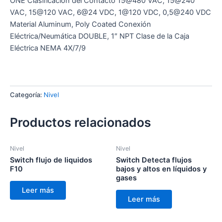
ONE Clasificación del Contacto 15@480 VAC, 15@240
VAC, 15@120 VAC, 6@24 VDC, 1@120 VDC, 0,5@240 VDC
Material Aluminum, Poly Coated Conexión
Eléctrica/Neumática DOUBLE, 1″ NPT Clase de la Caja
Eléctrica NEMA 4X/7/9
Categoría:
Nivel
Productos relacionados
Nivel
Nivel
Switch flujo de liquidos
Switch Detecta flujos
F10
bajos y altos en líquidos y
gases
Leer más
Leer más