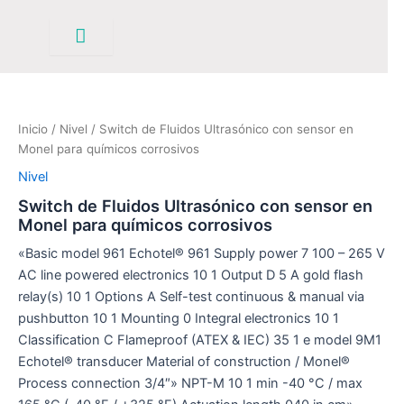
Ir
al
contenido
Inicio
/
Nivel
/ Switch de Fluidos Ultrasónico con sensor en
Monel para químicos corrosivos
Nivel
Switch de Fluidos Ultrasónico con sensor en
Monel para químicos corrosivos
«Basic model 961 Echotel® 961 Supply power 7 100 – 265 V
AC line powered electronics 10 1 Output D 5 A gold flash
relay(s) 10 1 Options A Self-test continuous & manual via
pushbutton 10 1 Mounting 0 Integral electronics 10 1
Classification C Flameproof (ATEX & IEC) 35 1 e model 9M1
Echotel® transducer Material of construction / Monel®
Process connection 3/4″» NPT-M 10 1 min -40 °C / max