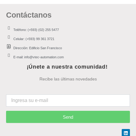
Contáctanos
Teléfono: (+593) (02) 255 5477
Celular: (+593) 99 361 3721
Dirección: Edificio San Francisco
E-mail: info@vtec-automation.com
¡Únete a nuestra comunidad!
Recibe las últimas novedades
Send
Link
Face
Inst