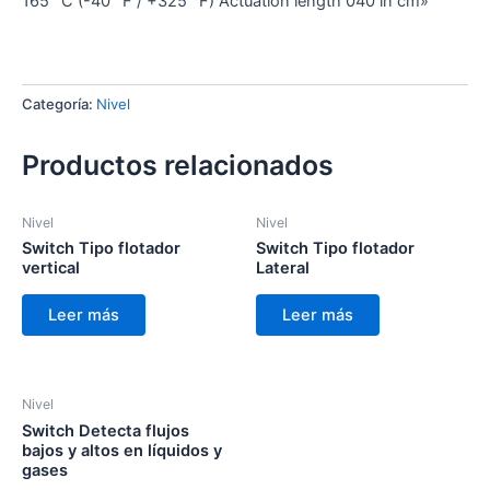
165 °C (-40 °F / +325 °F) Actuation length 040 in cm»
Categoría:
Nivel
Productos relacionados
Nivel
Nivel
Switch Tipo flotador
Switch Tipo flotador
vertical
Lateral
Leer más
Leer más
Nivel
Switch Detecta flujos
bajos y altos en líquidos y
gases