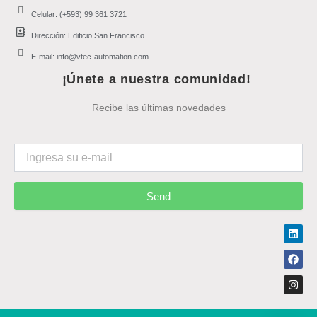
Celular: (+593) 99 361 3721
Dirección: Edificio San Francisco
E-mail: info@vtec-automation.com
¡Únete a nuestra comunidad!
Recibe las últimas novedades
Send
Link
Face
Inst